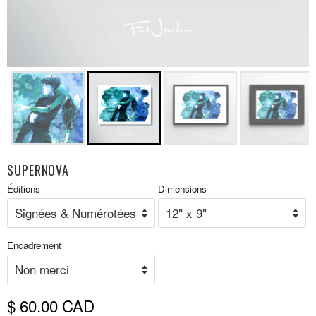
SUPERNOVA
Prix
Éditions
Dimensions
P
réduit
r
Encadrement
$ 60.00 CAD