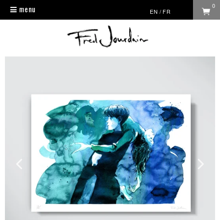
0
menu
Toggle
EN
/
FR
navigation