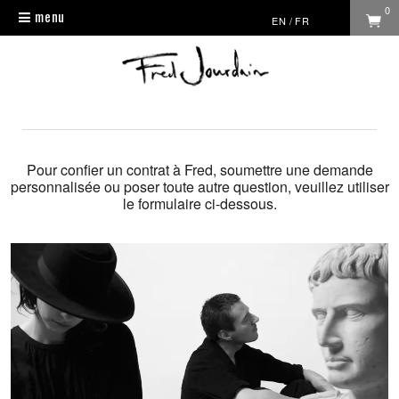
0
menu
Toggle
EN
/
FR
navigation
Pour confier un contrat à Fred, soumettre une demande
personnalisée ou poser toute autre question, veuillez utiliser
le formulaire ci-dessous.