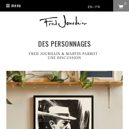
0
menu
Toggle
EN
/
FR
navigation
DES PERSONNAGES
FRED JOURDAIN & MARTIN PARROT :
UNE DISCUSSION