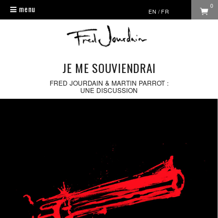
0
menu
Toggle
EN
/
FR
navigation
JE ME SOUVIENDRAI
FRED JOURDAIN & MARTIN PARROT :
UNE DISCUSSION