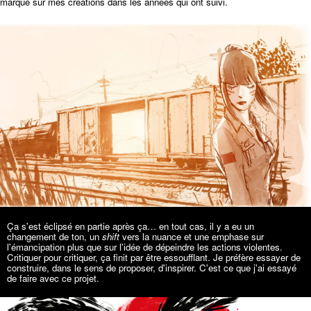
marque sur mes créations dans les années qui ont suivi.
Ça s'est éclipsé en partie après ça… en tout cas, il y a eu un
changement de ton, un
shift
vers la nuance et une emphase sur
l'émancipation plus que sur l'idée de dépeindre les actions violentes.
Critiquer pour critiquer, ça finit par être essoufflant. Je préfère essayer de
construire, dans le sens de proposer, d'inspirer. C'est ce que j'ai essayé
de faire avec ce projet.