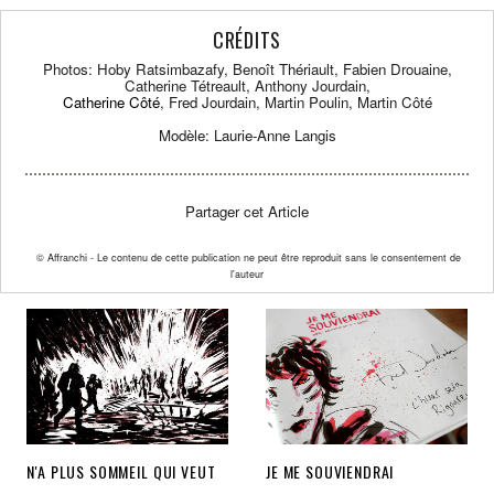
CRÉDITS
Photos:
Hoby Ratsimbazafy, Benoît Thériault, Fabien Drouaine,
Catherine Tétreault,
Anthony Jourdain,
Catherine Côté
, Fred Jourdain, Martin Poulin, Martin Côté
Modèle: Laurie-Anne Langis
Partager cet Article
© Affranchi - Le contenu de cette publication ne peut être reproduit sans le consentement de
l'auteur
N'A PLUS SOMMEIL QUI VEUT
JE ME SOUVIENDRAI