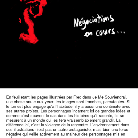
En feuilletant les pages illustrées par Fred dans Je Me Souviendrai,
une chose saute aux yeux: les images sont franches, percutantes. Si
le ton est plus engagé qu'à l'habitude, il y a aussi une continuité avec
ses autres projets. Les personnages incarnent ici de grandes idées et
comme c'est souvent le cas dans les histoires qu'il raconte, ils se
mesurent à un monde qui les fera vraisemblablement grandir. La
différence ici, c'est la violence de la rencontre. L'environnement dans
ces illustrations n'est pas un autre protagoniste, mais bien une force
négative qui veille activement au malheur des personnages mis en