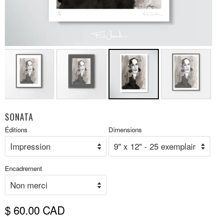
SONATA
Prix
Éditions
Dimensions
P
réduit
r
Encadrement
$ 60.00 CAD