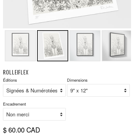
ROLLEIFLEX
Prix
Éditions
Dimensions
P
réduit
r
Encadrement
$ 60.00 CAD