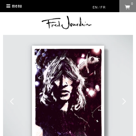
0
menu
Toggle
EN
/
FR
navigation