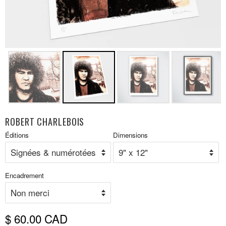
ROBERT CHARLEBOIS
Prix
Éditions
Dimensions
P
réduit
r
Encadrement
$ 60.00 CAD