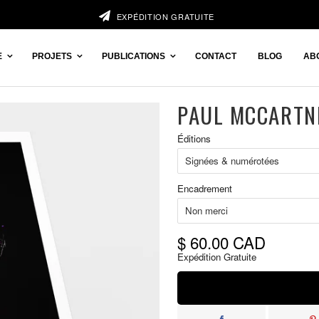
EXPÉDITION GRATUITE
E
PROJETS
PUBLICATIONS
CONTACT
BLOG
AB
PAUL MCCARTN
Prix
Éditions
réduit
Encadrement
$ 60.00 CAD
Expédition Gratuite