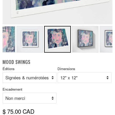
MOOD SWINGS
Prix
Éditions
Dimensions
P
réduit
r
Encadrement
$ 75.00 CAD