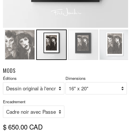
MODS
Prix
Éditions
Dimensions
P
réduit
r
Encadrement
$ 650.00 CAD