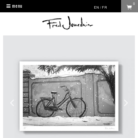
0
menu
Toggle
EN
/
FR
navigation