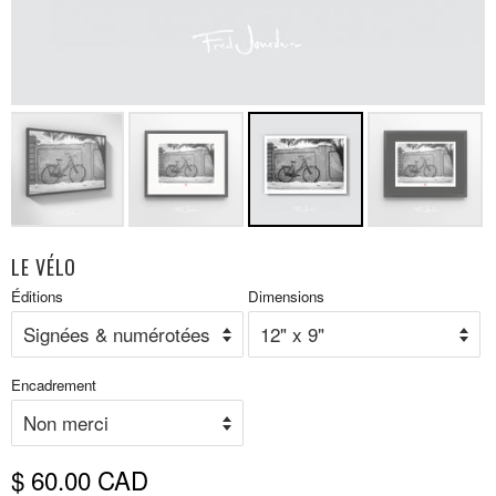
LE VÉLO
Prix
Éditions
Dimensions
P
réduit
r
Encadrement
$ 60.00 CAD