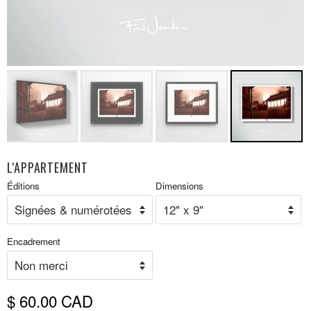
L'APPARTEMENT
Prix
Éditions
Dimensions
P
réduit
r
Encadrement
$ 60.00 CAD