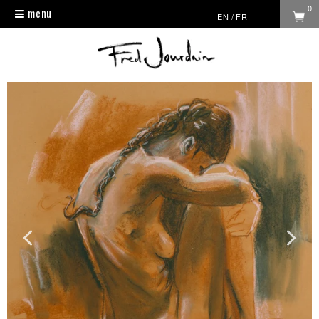
0
menu
Toggle
EN
/
FR
navigation