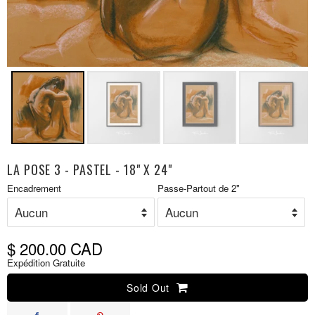
LA POSE 3 - PASTEL - 18" X 24"
Prix
Encadrement
Passe-Partout de 2"
P
réduit
r
$ 200.00 CAD
Expédition Gratuite
Sold Out