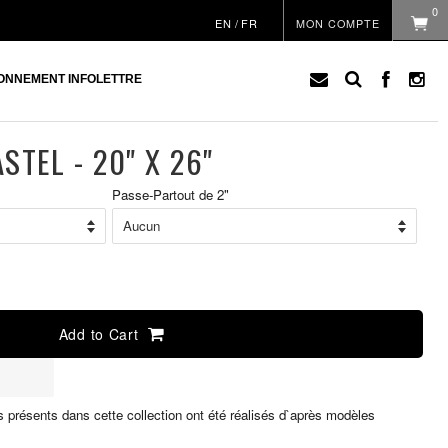
0
EN
/
FR
MON COMPTE
ONNEMENT INFOLETTRE
ASTEL - 20" X 26"
Passe-Partout de 2"
Prix
régu
Add to Cart
s présents dans cette collection ont été réalisés d`après modèles