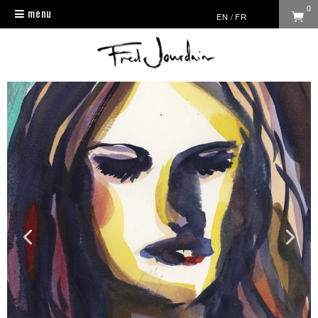
0
menu
Toggle
EN
/
FR
navigation