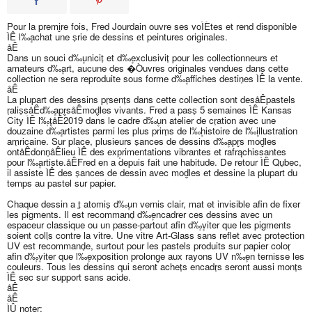
Pour la premi̬re fois, Fred Jourdain ouvre ses voÌÈtes et rend disponible
ÌÊ l‰۪achat une s̩rie de dessins et peintures originales.
åÊ
Dans un souci d‰۪unicit̩ et d‰۪exclusivit̩ pour les collectionneurs et
amateurs d‰۪art, aucune des �Òuvres originales vendues dans cette
collection ne sera reproduite sous forme d‰۪affiches destin̩es ÌÊ la vente.
åÊ
La plupart des dessins pr̩sent̩s dans cette collection sont desåÊpastels
r̩alis̩såÊd‰۪apr̬såÊmod̬les vivants. Fred a pass̩ 5 semaines ÌÊ Kansas
City ÌÊ l‰۪̩t̩åÊ2019 dans le cadre d‰۪un atelier de cr̩ation avec une
douzaine d‰۪artistes parmi les plus prim̩s de l‰۪histoire de l‰۪illustration
am̩ricaine. Sur place, plusieurs s̩ances de dessins d‰۪apr̬s mod̬les
ontåÊdonn̩åÊlieu ÌÊ des exp̩rimentations vibrantes et rafrąchissantes
pour l‰۪artiste.åÊFred en a depuis fait une habitude. De retour ÌÊ Qu̩bec,
il assiste ÌÊ des s̩ances de dessin avec mod̬les et dessine la plupart du
temps au pastel sur papier.
Chaque dessin a ̩t̩ atomis̩ d‰۪un vernis clair, mat et invisible afin de fixer
les pigments. Il est recommand̩ d‰۪encadrer ces dessins avec un
espaceur classique ou un passe-partout afin d‰۪̩viter que les pigments
soient coll̩s contre la vitre. Une vitre Art-Glass sans reflet avec protection
UV est recommand̩e, surtout pour les pastels produits sur papier color̩
afin d‰۪̩viter que l‰۪exposition prolong̩e aux rayons UV n‰۪en ternisse les
couleurs. Tous les dessins qui seront achet̩s encadr̩s seront aussi mont̩s
ÌÊ sec sur support sans acide.
åÊ
åÊ
ÌÛ noter: