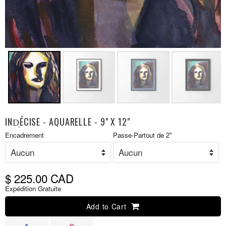
IND̩ÉCISE - AQUARELLE - 9" X 12"
Prix
Encadrement
Passe-Partout de 2"
P
réduit
r
$ 225.00 CAD
Expédition Gratuite
Add to Cart