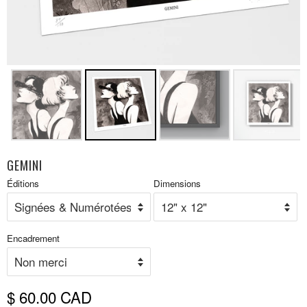
GEMINI
Prix
Éditions
Dimensions
P
réduit
r
Encadrement
$ 60.00 CAD