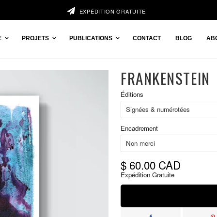
EXPÉDITION GRATUITE
E
PROJETS
PUBLICATIONS
CONTACT
BLOG
AB
FRANKENSTEIN
Prix
Éditions
réduit
Encadrement
$ 60.00 CAD
Expédition Gratuite