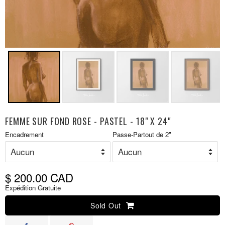
FEMME SUR FOND ROSE - PASTEL - 18" X 24"
Prix
Encadrement
Passe-Partout de 2"
P
réduit
r
$ 200.00 CAD
Expédition Gratuite
Sold Out