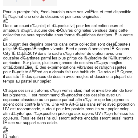
Pour la premi̬re fois, Fred Jourdain ouvre ses voÌÈtes et rend disponible
ÌÊ l‰۪achat une s̩rie de dessins et peintures originales.
åÊ
Dans un souci d‰۪unicit̩ et d‰۪exclusivit̩ pour les collectionneurs et
amateurs d‰۪art, aucune des �Òuvres originales vendues dans cette
collection ne sera reproduite sous forme d‰۪affiches destin̩es ÌÊ la vente.
åÊ
La plupart des dessins pr̩sent̩s dans cette collection sont desåÊpastels
r̩alis̩såÊd‰۪apr̬såÊmod̬les vivants. Fred a pass̩ 5 semaines ÌÊ Kansas
City ÌÊ l‰۪̩t̩åÊ2019 dans le cadre d‰۪un atelier de cr̩ation avec une
douzaine d‰۪artistes parmi les plus prim̩s de l‰۪histoire de l‰۪illustration
am̩ricaine. Sur place, plusieurs s̩ances de dessins d‰۪apr̬s mod̬les
ontåÊdonn̩åÊlieu ÌÊ des exp̩rimentations vibrantes et rafrąchissantes
pour l‰۪artiste.åÊFred en a depuis fait une habitude. De retour ÌÊ Qu̩bec,
il assiste ÌÊ des s̩ances de dessin avec mod̬les et dessine la plupart du
temps au pastel sur papier.
Chaque dessin a ̩t̩ atomis̩ d‰۪un vernis clair, mat et invisible afin de fixer
les pigments. Il est recommand̩ d‰۪encadrer ces dessins avec un
espaceur classique ou un passe-partout afin d‰۪̩viter que les pigments
soient coll̩s contre la vitre. Une vitre Art-Glass sans reflet avec protection
UV est recommand̩e, surtout pour les pastels produits sur papier color̩
afin d‰۪̩viter que l‰۪exposition prolong̩e aux rayons UV n‰۪en ternisse les
couleurs. Tous les dessins qui seront achet̩s encadr̩s seront aussi mont̩s
ÌÊ sec sur support sans acide.
åÊ
åÊ
ÌÛ noter: