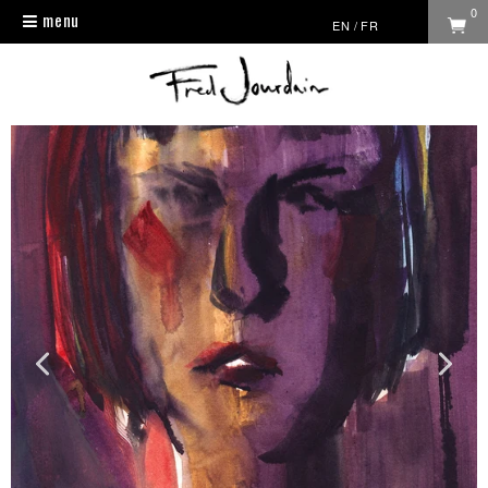
0
menu
Toggle
EN
/
FR
navigation