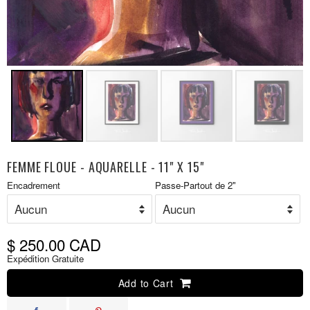
FEMME FLOUE - AQUARELLE - 11" X 15"
Prix
Encadrement
Passe-Partout de 2"
P
réduit
r
$ 250.00 CAD
Expédition Gratuite
Add to Cart