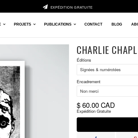
EXPÉDITION GRATUITE
E
PROJETS
PUBLICATIONS
CONTACT
BLOG
AB
CHARLIE CHAPL
Prix
Éditions
réduit
Encadrement
$ 60.00 CAD
Expédition Gratuite