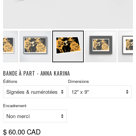
BANDE À PART - ANNA KARINA
Prix
Éditions
Dimensions
P
réduit
r
Encadrement
$ 60.00 CAD