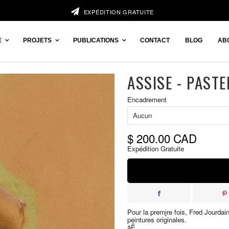
EXPÉDITION GRATUITE
E
PROJETS
PUBLICATIONS
CONTACT
BLOG
AB
ASSISE - PASTEL
Prix
Encadrement
réduit
$ 200.00 CAD
Expédition Gratuite
Pour la premi̬re fois, Fred Jourdai
peintures originales.
åÊ