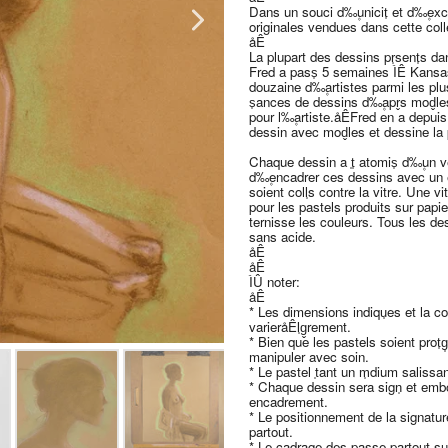
Dans un souci d‰۪unicit̩ et d‰۪exc
originales vendues dans cette coll
åÊ
La plupart des dessins pr̩sent̩s da
Fred a pass̩ 5 semaines ÌÊ Kansas 
douzaine d‰۪artistes parmi les plus 
s̩ances de dessins d‰۪apr̬s mod̬le
pour l‰۪artiste.åÊFred en a depuis 
dessin avec mod̬les et dessine la 
Chaque dessin a ̩t̩ atomis̩ d‰۪un ve
d‰۪encadrer ces dessins avec un e
soient coll̩s contre la vitre. Une 
pour les pastels produits sur papie
ternisse les couleurs. Tous les de
sans acide.
åÊ
åÊ
ÌÛ noter:
åÊ
* Les dimensions indiqu̩es et la 
varieråÊl̩g̬rement.
* Bien que les pastels soient prot̩
manipuler avec soin.
* Le pastel ̩tant un m̩dium salissan
* Chaque dessin sera sign̩ et embo
encadrement.
* Le positionnement de la signature
partout.
* Le cadrage des passe-partout sur l