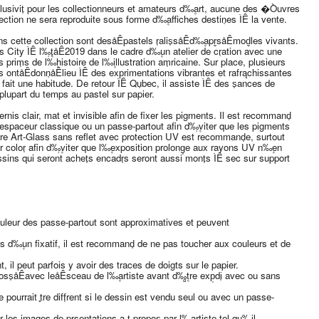
lusivit̩ pour les collectionneurs et amateurs d‰۪art, aucune des �Òuvres
ection ne sera reproduite sous forme d‰۪affiches destin̩es ÌÊ la vente.
ns cette collection sont desåÊpastels r̩alis̩såÊd‰۪apr̬såÊmod̬les vivants.
City ÌÊ l‰۪̩t̩åÊ2019 dans le cadre d‰۪un atelier de cr̩ation avec une
prim̩s de l‰۪histoire de l‰۪illustration am̩ricaine. Sur place, plusieurs
s ontåÊdonn̩åÊlieu ÌÊ des exp̩rimentations vibrantes et rafrąchissantes
fait une habitude. De retour ÌÊ Qu̩bec, il assiste ÌÊ des s̩ances de
plupart du temps au pastel sur papier.
rnis clair, mat et invisible afin de fixer les pigments. Il est recommand̩
spaceur classique ou un passe-partout afin d‰۪̩viter que les pigments
vitre Art-Glass sans reflet avec protection UV est recommand̩e, surtout
r color̩ afin d‰۪̩viter que l‰۪exposition prolong̩e aux rayons UV n‰۪en
ssins qui seront achet̩s encadr̩s seront aussi mont̩s ÌÊ sec sur support
couleur des passe-partout sont approximatives et peuvent
g̩s d‰۪un fixatif, il est recommand̩ de ne pas toucher aux couleurs et de
t, il peut parfois y avoir des traces de doigts sur le papier.
ss̩åÊavec leåÊsceau de l‰۪artiste avant d‰۪̻tre exp̩di̩ avec ou sans
 pourrait ̻tre diff̩rent si le dessin est vendu seul ou avec un passe-
es images de pr̩sentations a ̩t̩ propos̩ par l‰۪artiste tel qu‰۪il