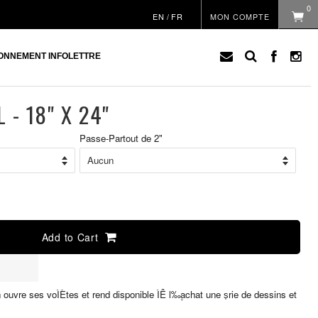
0
EN
/
FR
MON COMPTE
ONNEMENT INFOLETTRE
 - 18" X 24"
Passe-Partout de 2"
Prix
régu
Add to Cart
n ouvre ses voÌÈtes et rend disponible ÌÊ l‰۪achat une s̩rie de dessins et