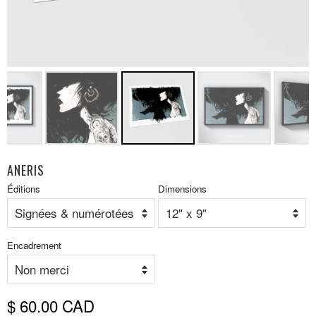
ANERIS
Prix
Éditions
Dimensions
P
réduit
r
Encadrement
$ 60.00 CAD