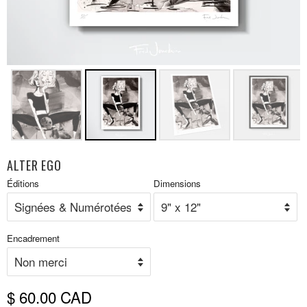
ALTER EGO
Prix
Éditions
Dimensions
P
réduit
r
Encadrement
$ 60.00 CAD