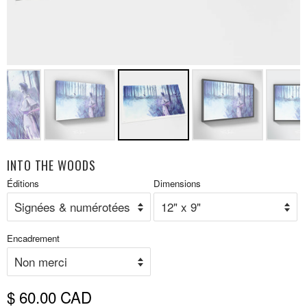
INTO THE WOODS
Prix
Éditions
Dimensions
P
réduit
r
Encadrement
$ 60.00 CAD