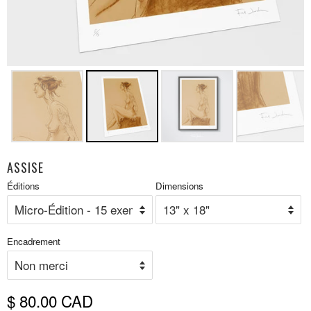
ASSISE
Prix
Éditions
Dimensions
P
réduit
r
Encadrement
$ 80.00 CAD