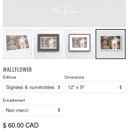
WALLFLOWER
Prix
Éditions
Dimensions
P
réduit
r
Encadrement
$ 60.00 CAD