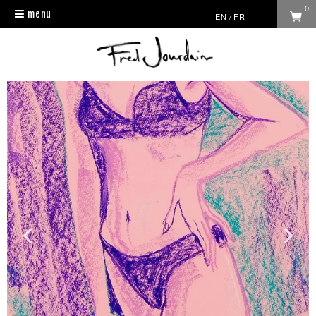
0
menu
Toggle
EN
/
FR
navigation