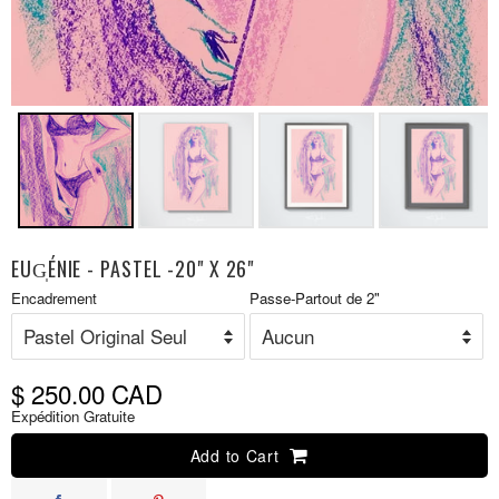
EUG̩ÉNIE - PASTEL -20" X 26"
Prix
Encadrement
Passe-Partout de 2"
P
réduit
r
$ 250.00 CAD
Expédition Gratuite
Add to Cart