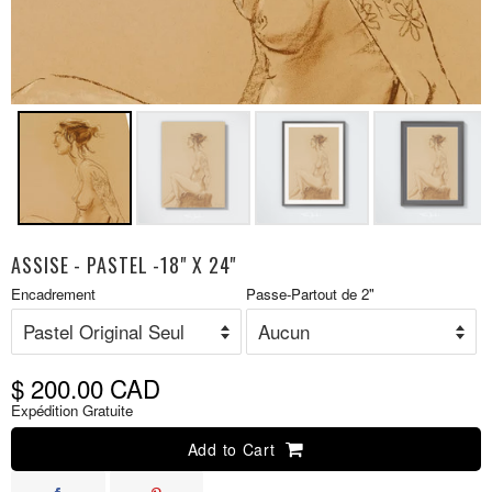
ASSISE - PASTEL -18" X 24"
Prix
Encadrement
Passe-Partout de 2"
P
réduit
r
$ 200.00 CAD
Expédition Gratuite
Add to Cart