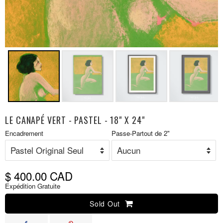
LE CANAPÉ VERT - PASTEL - 18" X 24"
Prix
Encadrement
Passe-Partout de 2"
P
réduit
r
$ 400.00 CAD
Expédition Gratuite
Sold Out