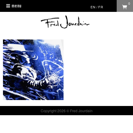
0
menu
Toggle
EN
/
FR
navigation
Copyright 2026 © Fred Jourdain