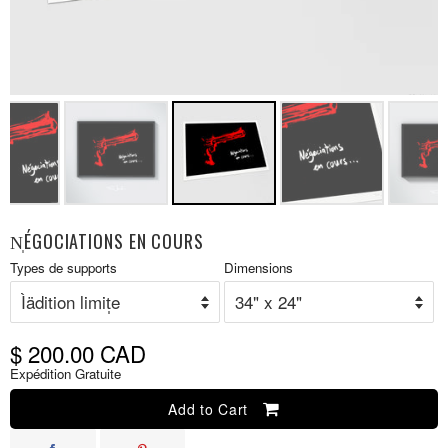
N̩ÉGOCIATIONS EN COURS
Prix
Types de supports
Dimensions
P
réduit
r
$ 200.00 CAD
Expédition Gratuite
Add to Cart