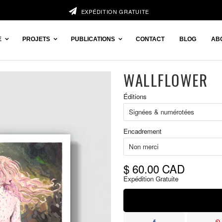
EXPÉDITION GRATUITE
E
PROJETS
PUBLICATIONS
CONTACT
BLOG
AB
WALLFLOWER
Prix
Éditions
réduit
Encadrement
$ 60.00 CAD
Expédition Gratuite