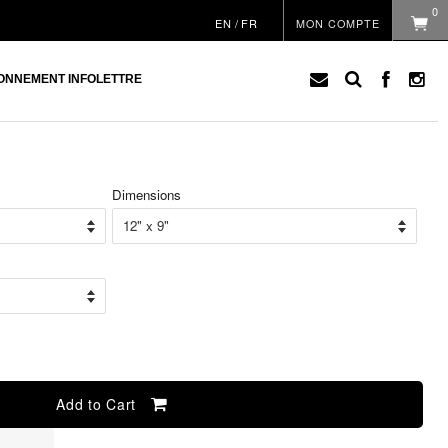
0
EN
/
FR
MON COMPTE
ONNEMENT INFOLETTRE
Dimensions
Prix
régu
Add to Cart